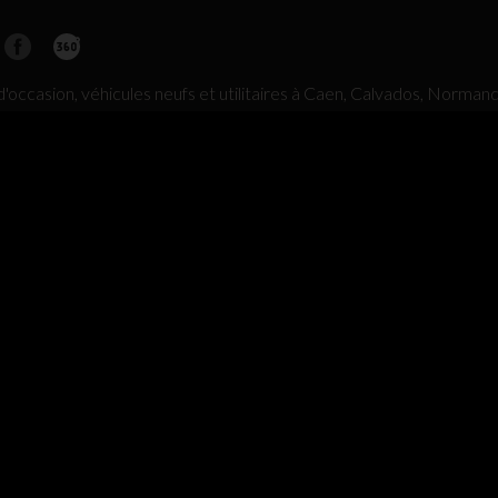
'occasion, véhicules neufs et utilitaires à Caen, Calvados, Norman
ES SITES GTA
ACHETEZ
VENDE