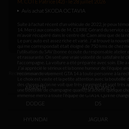
M. COTE Patrice (42) - le 28 juillet 2026
Avis achat SKODA OCTAVIA
Suite à l'achat récent d'un véhicule de 2022, je peux tém
14. Merci aux conseils de M. CERRE Gérard du service com
m’avoir récupéré dans le centre de Caen ainsi que de la ré
Le parc auto est assez riche et varié. J’ai trouvé la nouv
qui me correspondait était éloigné de 750 kms de chez moi.
l’utilisation du SAV (bonne écoute du responsable atelier
et rassurante. On sent une vraie volonté de satisfaire le c
l'accompagne. La voiture a été préparée avec soin. Elle a é
J’ai apprécié le sérieux et la bonne humeur de l’équipe ai
Recherche par marques
recommande vivement GTA 14 à toute personne à la rech
Le choix est vaste et la petite attention avec la bouteil
des choses qu’on ne voit que très rarement et sont très ap
ABARTH
ALFA ROMEO
une bouteille de champagne quand j’ai acheté quelque chose,
immense merci à toute l’équipe de GTA14. Qu'il ne change
DODGE
DS
HYUNDAI
JAGUAR