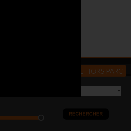
600 Véhicules sur parc
4 000 Véhicules neufs jusqu'à -40%
Prix parmi les moins chers du marché
70
ou
par e-mail
CHERCHER UN VÉHICULE HORS PARC