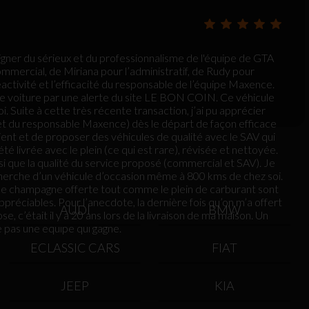
oigner du sérieux et du professionnalisme de l'équipe de GTA
mercial, de Miriana pour l’administratif, de Rudy pour
activité et l’efficacité du responsable de l’équipe Maxence.
elle voiture par une alerte du site LE BON COIN. Ce véhicule
 Suite à cette très récente transaction, j’ai pu apprécier
 et du responsable Maxence) dès le départ de façon efficace
lient et de proposer des véhicules de qualité avec le SAV qui
té livrée avec le plein (ce qui est rare), révisée et nettoyée.
nsi que la qualité du service proposé (commercial et SAV). Je
erche d’un véhicule d’occasion même à 800 kms de chez soi.
le de champagne offerte tout comme le plein de carburant sont
préciables. Pour l’anecdote, la dernière fois qu’on m’a offert
AUDI
BMW
 c’était il y a 20 ans lors de la livraison de ma maison. Un
 pas une équipe qui gagne.
ECLASSIC CARS
FIAT
JEEP
KIA