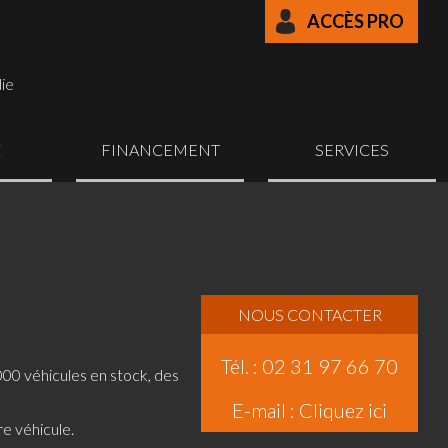
ACCÈS PRO
die
Z
FINANCEMENT
SERVICES
NOUS CONTACTER
Tél. : 02 31 97 66 70
000 véhicules en stock, des
E-mail :
Cliquez ici
e véhicule.