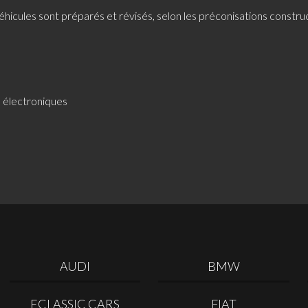
véhicules sont préparés et révisés, selon les préconisations constru
, électroniques
AUDI
BMW
ECLASSIC CARS
FIAT