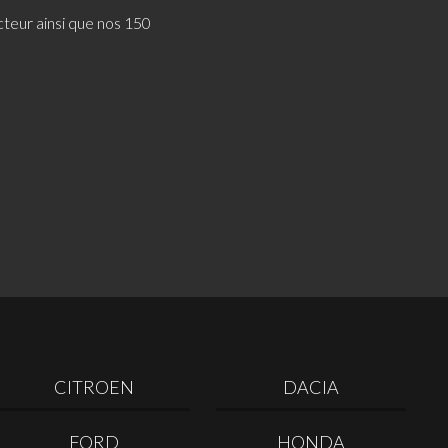
cteur ainsi que nos 150
CITROEN
DACIA
FORD
HONDA