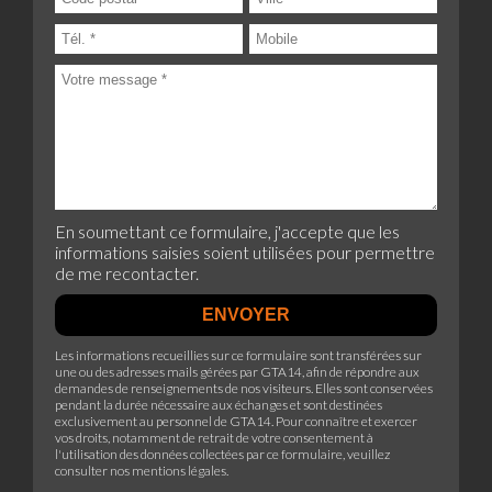
En soumettant ce formulaire, j'accepte que les
informations saisies soient utilisées pour permettre
de me recontacter.
Les informations recueillies sur ce formulaire sont transférées sur
une ou des adresses mails gérées par GTA14, afin de répondre aux
demandes de renseignements de nos visiteurs. Elles sont conservées
pendant la durée nécessaire aux échanges et sont destinées
exclusivement au personnel de GTA14. Pour connaître et exercer
vos droits, notamment de retrait de votre consentement à
l'utilisation des données collectées par ce formulaire, veuillez
consulter
nos mentions légales
.